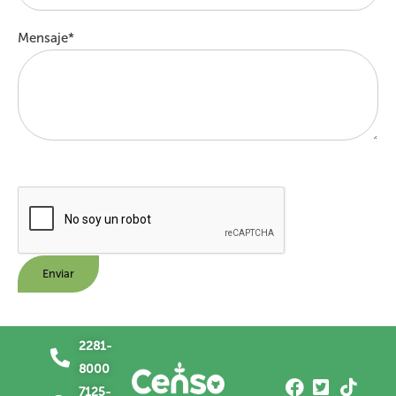
Mensaje*
2281-
8000
7125-